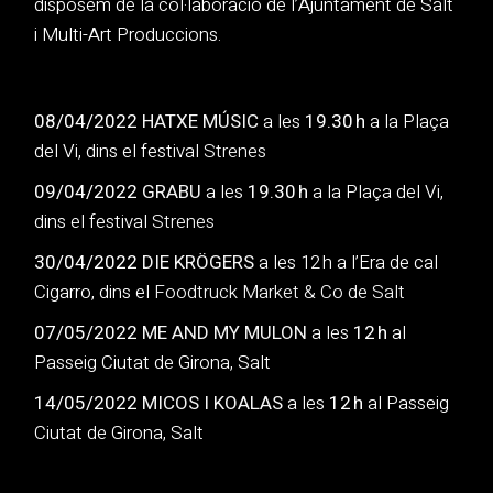
disposem de la col·laboració de l’Ajuntament de Salt
i Multi-Art Produccions.
08/04/2022
HATXE MÚSIC
a les
19.30 h
a la Plaça
del Vi, dins el festival
Strenes
09/04/2022
GRABU
a les
19.30 h
a la Plaça del Vi,
dins el festival
Strenes
30/04/2022
DIE KRÖGERS
a les 12 h a l’Era de cal
Cigarro, dins el
Foodtruck Market & Co de Salt
07/05/2022
ME AND MY MULON
a les
12 h
al
Passeig Ciutat de Girona, Salt
14/05/2022
MICOS I KOALAS
a les
12 h
al Passeig
Ciutat de Girona, Salt