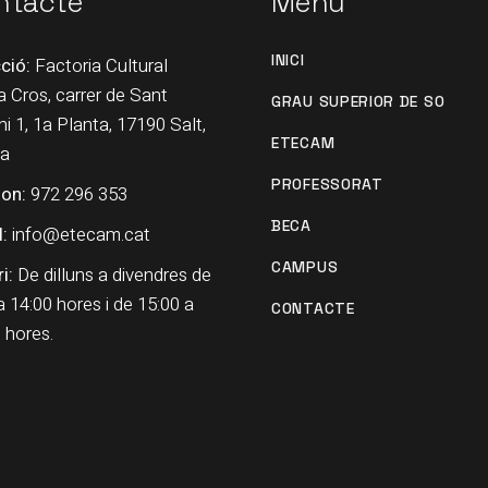
ntacte
Menú
INICI
ció:
Factoria Cultural
Cros, carrer de Sant
GRAU SUPERIOR DE SO
i 1, 1a Planta, 17190 Salt,
ETECAM
na
PROFESSORAT
fon:
972 296 353
BECA
:
info@etecam.cat
CAMPUS
i:
De dilluns a divendres de
a 14:00 hores i de 15:00 a
CONTACTE
 hores.