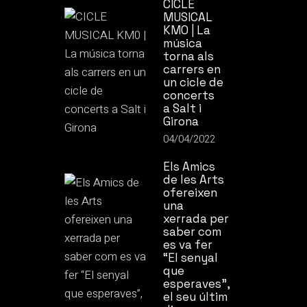
CICLE
MUSICAL
KM0 | La
música
torna als
carrers en
un cicle de
concerts
a Salt i
Girona
04/04/2022
Els Amics
de les Arts
ofereixen
una
xerrada per
saber com
es va fer
“El senyal
que
esperaves”,
el seu últim