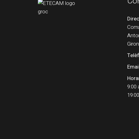
Co
Direc
Coma 
Anton
Giro
Telè
Email
Horar
9:00 
19:00