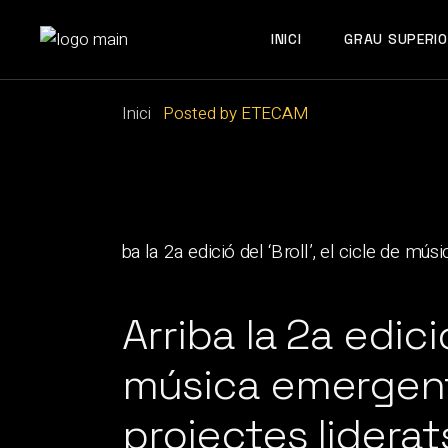
Skip
to
the
INICI
GRAU SUPERIO
content
Inici
Posted by ETECAM
Arriba la 2a edició
música emergent
projectes lidera