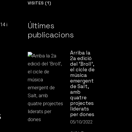
VISITES (1)
Últimes
14 i
publicacions
Arriba la
2a edició
del ‘Broll’,
el cicle de
música
emergent
de Salt,
amb
quatre
projectes
liderats
s
per dones
05/10/2022