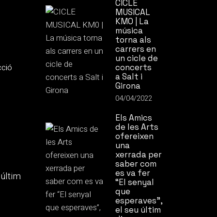
CICLE
MUSICAL
KM0 | La
música
torna als
carrers en
un cicle de
cció
concerts
a Salt i
Girona
04/04/2022
Els Amics
de les Arts
ofereixen
una
xerrada per
saber com
es va fer
“El senyal
que
esperaves”,
el seu últim