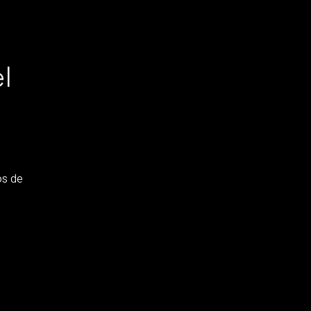
l
os de